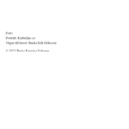
Foto:
Porträtt: Kulturljus.se
Vägen till havet: Backa Erik Eriksson
© 2023 Backa Katarina Eriksson
Powered and secured by
Wix
info@backakatarina.se