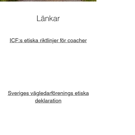
Länkar
ICF:s etiska riktlinjer för coacher
Sveriges vägledarförenings etiska
deklaration