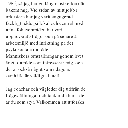
1985, så jag har en lång musikerkarriär
bakom mig. Vid sidan av mitt jobb i
orkestern har jag varit engagerad
fackligt både på lokal och central nivå,
mina fokusområden har varit
upphovsrättsfrågor och på senare år
arbetsmiljö med inriktning på det
psykosociala området.
Människors omställningar genom livet
är ett område som intresserar mig, och
det är också något som i dagens
samhälle är väldigt aktuellt.
Jag coachar och vägleder dig utifrån de
frågeställningar och tankar du har – det
är du som styr. Välkommen att utforska
min hemsida och kontakta mig om du
har frågor eller funderingar.